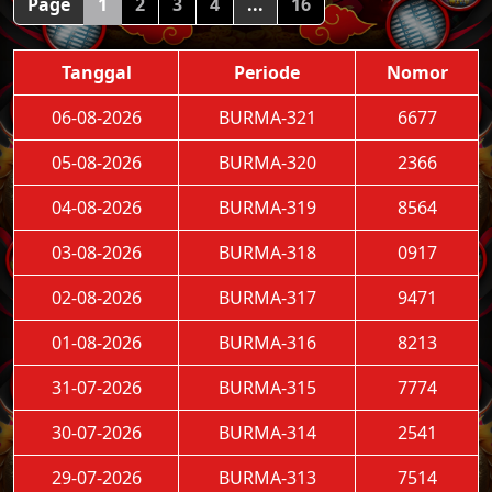
Page
1
2
3
4
...
16
Tanggal
Periode
Nomor
06-08-2026
BURMA-321
6677
05-08-2026
BURMA-320
2366
04-08-2026
BURMA-319
8564
03-08-2026
BURMA-318
0917
02-08-2026
BURMA-317
9471
01-08-2026
BURMA-316
8213
31-07-2026
BURMA-315
7774
30-07-2026
BURMA-314
2541
29-07-2026
BURMA-313
7514