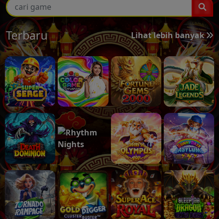
G******
Rp 8.786
Rp 7.835.371
Terbaru
Lihat lebih banyak