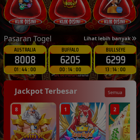
Pasaran Togel
Lihat lebih banyak
AUSTRALIA
BUFFALO
BULLSEYE
8008
6205
6299
01 : 43 : 58
00 : 13 : 58
13 : 13 : 58
Jackpot Terbesar
Semua
1
2
3