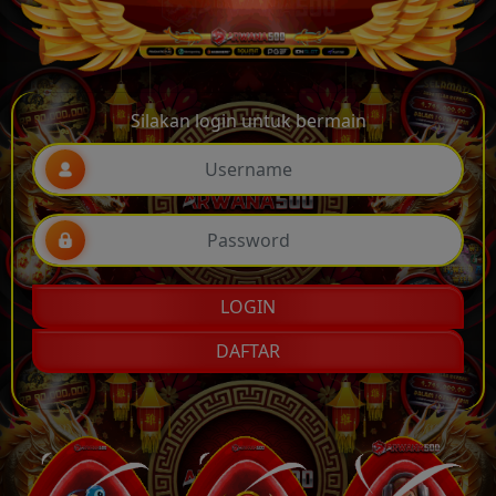
Silakan login untuk bermain
LOGIN
DAFTAR