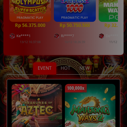
0
Rp 50.750.500
Rp 32.750.000
Rp 24.573
Ri****7
De****2
An****9
10/12 18:26:39
11/12 15:28:04
11/12 18:11:
EVENT
HOT
NEW