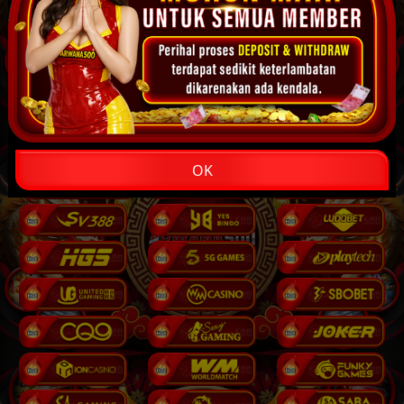
Provider Kami
OK