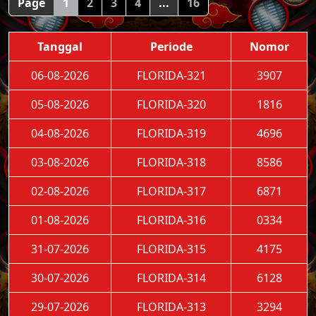
Page
1
2
3
4
...
16
Tanggal
Periode
Nomor
06-08-2026
FLORIDA-321
3907
05-08-2026
FLORIDA-320
1816
04-08-2026
FLORIDA-319
4696
03-08-2026
FLORIDA-318
8586
02-08-2026
FLORIDA-317
6871
01-08-2026
FLORIDA-316
0334
31-07-2026
FLORIDA-315
4175
30-07-2026
FLORIDA-314
6128
29-07-2026
FLORIDA-313
3294