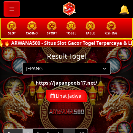
SLOT
CASINO
SPORT
TOGEL
TABLE
FISHING
COC
🔥 ARWANA500 - Situs Slot Gacor Togel Terpercaya & Liv
Result Togel
https://japanpools17.net/
Lihat Jadwal